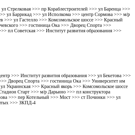
 ул Стрелковая >>> пр Кораблестроителей >>> ул Баренца >>>
>> ул Баррикад >>> ул Исполкома >>> центр Сормова >>> м/р
ев >>> ул Гастелло >>> Комсомольское шоссе >>> Красный
ачевского >>> гостиница Ока >>> Дворец Спорта >>>
>>> пл Советская >>> Институт развития образования >>>
ентр >>> Институт развития образования >>> ул Бекетова >>>
 >>> Дворец Спорта >>> гостиница Ока >>> Университет им
 ул Украинская >>> Красный якорь >>> Комсомольское шоссе
 Стадион Старт >>> м/р Дарьино >>> пл конструктора
нова >>> пер Котельный >>> Мост >>> ст Починки >>> ул
вятых >>> ЗКПД-4