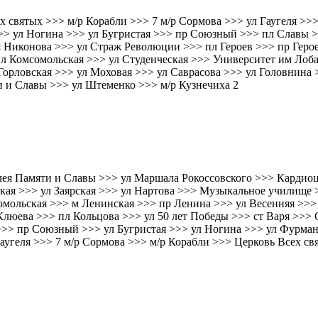
святых >>> м/р Корабли >>> 7 м/р Сормова >>> ул Гаугеля >>>
> ул Ногина >>> ул Бугристая >>> пр Союзный >>> пл Славы >
я Никонова >>> ул Страж Революции >>> пл Героев >>> пр Геро
пл Комсомольская >>> ул Студенческая >>> Университет им Лоб
Горловская >>> ул Моховая >>> ул Саврасова >>> ул Головнина 
 и Славы >>> ул Штеменко >>> м/р Кузнечиха 2
лея Памяти и Славы >>> ул Маршала Рокоссовского >>> Кардиоц
ская >>> ул Заярская >>> ул Нартова >>> Музыкальное училище
омольская >>> м Ленинская >>> пр Ленина >>> ул Весенняя >>>
 Клюева >>> пл Кольцова >>> ул 50 лет Победы >>> ст Варя >>>
>>> пр Союзный >>> ул Бугристая >>> ул Ногина >>> ул Фурма
Гаугеля >>> 7 м/р Сормова >>> м/р Корабли >>> Церковь Всех с