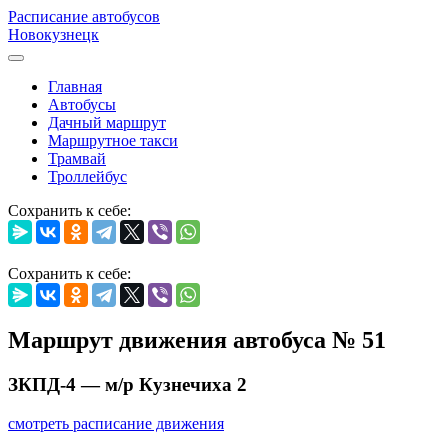
Расписание автобусов
Новокузнецк
Главная
Автобусы
Дачный маршрут
Маршрутное такси
Трамвай
Троллейбус
Сохранить к себе:
Сохранить к себе:
Маршрут движения автобуса № 51
ЗКПД-4 — м/р Кузнечиха 2
смотреть расписание движения