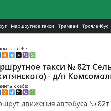
рут
Маршрутное такси
Трамвай
Троллейбус
нить к себе:
ршрутное такси № 82т Сель
китянского) - д/п Комсомо
нить к себе:
шрут движения автобуса № 82т