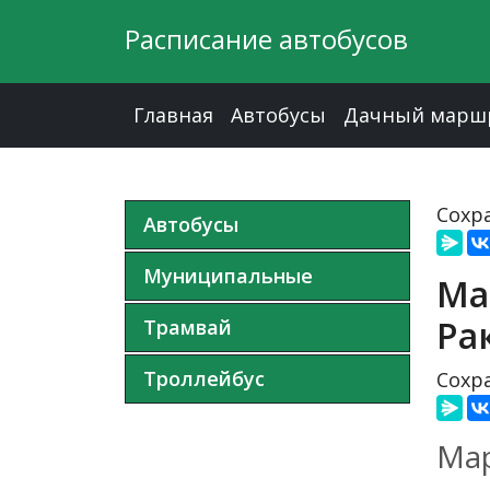
Расписание автобусов
Главная
Автобусы
Дачный марш
Сохра
Автобусы
Муниципальные
Ма
Ра
Трамвай
Троллейбус
Сохра
Мар