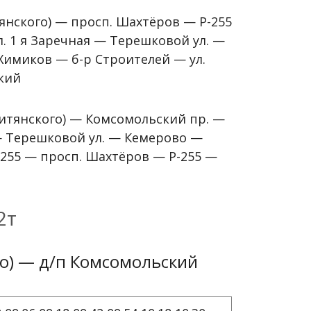
тянского) — просп. Шахтёров — Р-255
. 1 я Заречная — Терешковой ул. —
 Химиков — б-р Строителей — ул.
кий
китянского) — Комсомольский пр. —
— Терешковой ул. — Кемерово —
-255 — просп. Шахтёров — Р-255 —
2т
го) — д/п Комсомольский