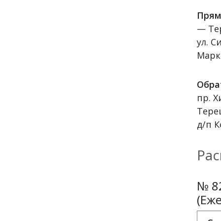
Прям
— Те
ул. С
Марк
Обра
пр. 
Тере
д/п 
Рас
№ 8
(Еж