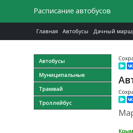
Расписание автобусов
Главная
Автобусы
Дачный марш
Сохра
Автобусы
Муниципальные
Ав
Трамвай
Сохра
Троллейбус
Мар
Крым