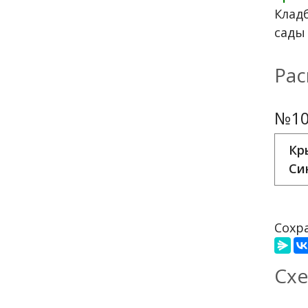
Клад
сады
Рас
№10
Кр
Си
Сохра
Схе