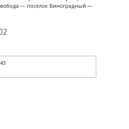
 Свобода — посёлок Виноградный —
02
:43