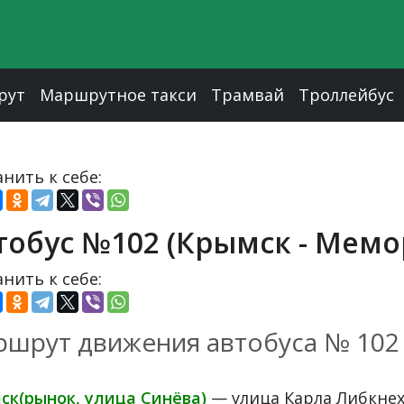
рут
Маршрутное такси
Трамвай
Троллейбус
нить к себе:
тобус №102 (Крымск - Мем
нить к себе:
шрут движения автобуса № 102
ск(рынок, улица Синёва)
— улица Карла Либкне