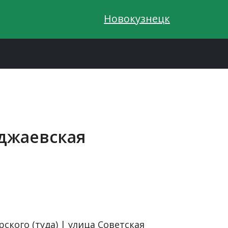
Новокузнецк
рджаевская
ского (туда) | улица Советская