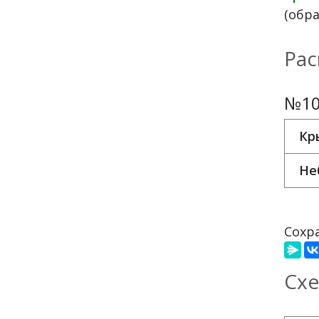
(обр
Рас
№10
Кр
Не
Сохра
Схе