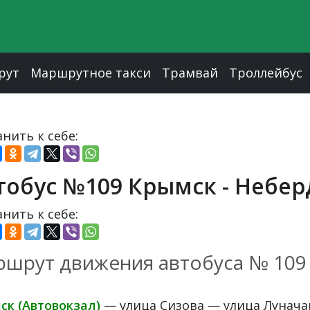
рут
Маршрутное такси
Трамвай
Троллейбус
нить к себе:
тобус №109 Крымск - Небе
нить к себе:
шрут движения автобуса № 109
ск (Автовокзал)
— улица Сизова — улица Луначар