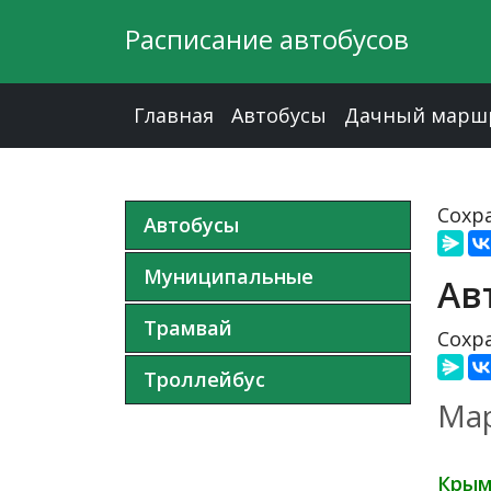
Расписание автобусов
Главная
Автобусы
Дачный марш
Сохра
Автобусы
Муниципальные
Ав
Трамвай
Сохра
Троллейбус
Мар
Крым