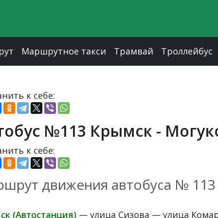
рут
Маршрутное такси
Трамвай
Троллейбус
нить к себе:
тобус №113 Крымск - Могу
нить к себе:
шрут движения автобуса № 113
ск (Автостанция)
— улица Сизова — улица Комар