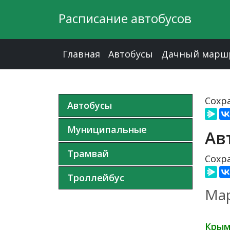
Расписание автобусов
Главная
Автобусы
Дачный марш
Сохра
Автобусы
Муниципальные
Ав
Трамвай
Сохра
Троллейбус
Мар
Крым