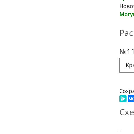
Ново
Могу
Рас
№11
Кр
Сохра
Схе