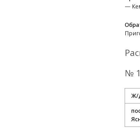
— Ке
Обра
Приг
Рас
№ 1
Ж/
пос
Яс