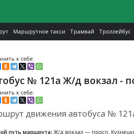
рут
Маршрутное такси
Трамвай
Троллейбус
нить к себе:
тобус № 121а Ж/д вокзал - п
нить к себе:
шрут движения автобуса № 121
ой путь маршрута:
Ж/д вокзал — просп. Кузнецк