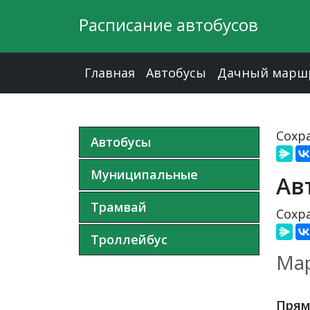
Расписание автобусов
Главная
Автобусы
Дачный марш
Сохра
Автобусы
Муниципальные
Ав
Трамвай
Сохра
Троллейбус
Мар
Прям