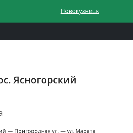
Новокузнецк
ос. Ясногорский
а
ий — Пригородная ул. — ул. Марата