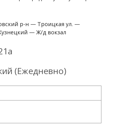
вский р-н — Троицкая ул. —
Кузнецкий — Ж/д вокзал
21а
кий (Ежедневно)