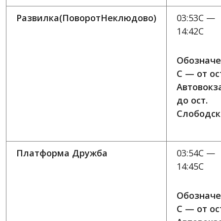
Развилка(ПоворотНеклюдово)
03:53C —
14:42C
Обозначе
C — от ос
Автовокз
до ост.
Слободск
Платформа Дружба
03:54C —
14:45C
Обозначе
C — от ос