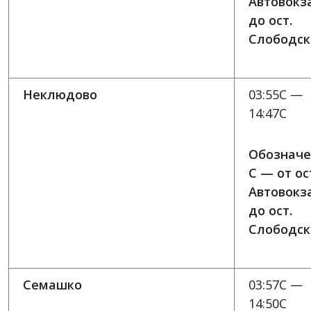
Автовокз
до ост.
Слободск
Неклюдово
03:55C —
14:47C
Обозначе
C — от ос
Автовокз
до ост.
Слободск
Семашко
03:57C —
14:50C