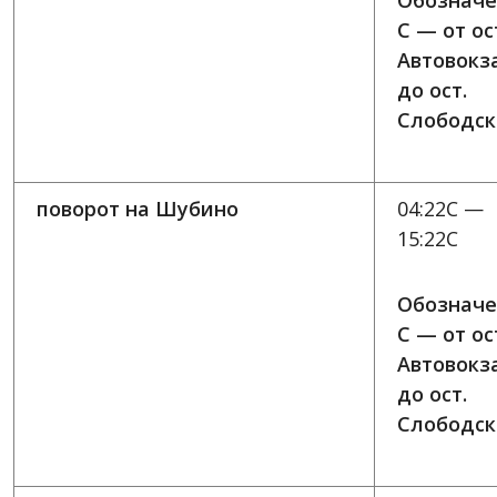
Обозначе
C — от ос
Автовокз
до ост.
Слободск
поворот на Шубино
04:22C —
15:22C
Обозначе
C — от ос
Автовокз
до ост.
Слободск