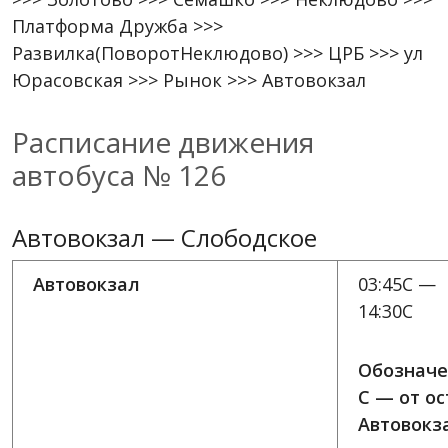
Платформа Дружба >>>
Развилка(ПоворотНеклюдово) >>> ЦРБ >>> ул
Юрасовская >>> Рынок >>> Автовокзал
Расписание движения
автобуса № 126
Автовокзал — Слободское
Автовокзал
03:45C —
14:30C
Обозначе
C — от ос
Автовокз