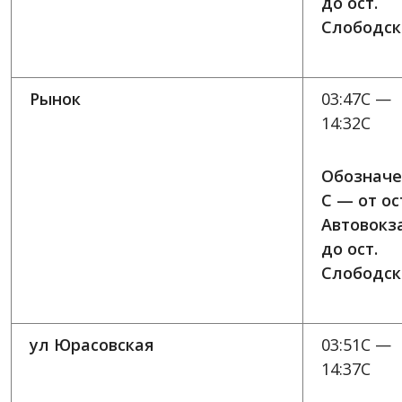
до ост.
Слободск
Рынок
03:47C —
14:32C
Обозначе
C — от ос
Автовокз
до ост.
Слободск
ул Юрасовская
03:51C —
14:37C