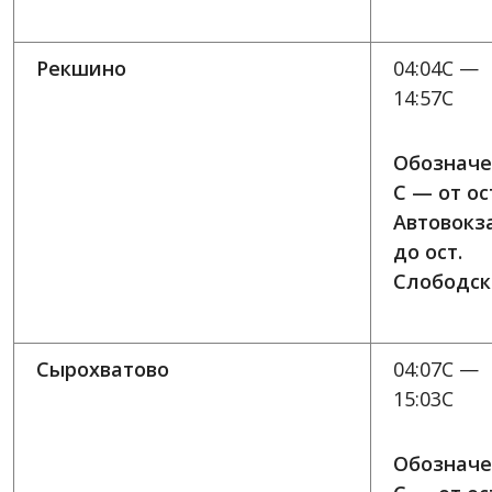
Рекшино
04:04C —
14:57C
Обозначе
C — от ос
Автовокз
до ост.
Слободск
Сырохватово
04:07C —
15:03C
Обозначе