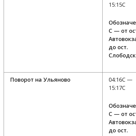
15:15C
Обозначе
C — от ос
Автовокз
до ост.
Слободск
Поворот на Ульяново
04:16C —
15:17C
Обозначе
C — от ос
Автовокз
до ост.