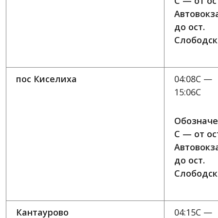
C — от ос
Автовокз
до ост.
Слободск
пос Киселиха
04:08C —
15:06C
Обозначе
C — от ос
Автовокз
до ост.
Слободск
Кантаурово
04:15C —