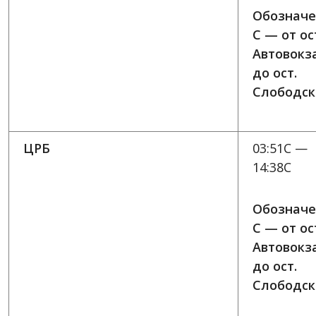
Обозначе
C — от ос
Автовокз
до ост.
Слободск
ЦРБ
03:51C —
14:38C
Обозначе
C — от ос
Автовокз
до ост.
Слободск