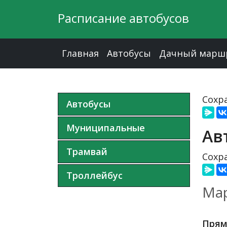
Расписание автобусов
Главная
Автобусы
Дачный марш
Сохра
Автобусы
Муниципальные
Ав
Трамвай
Сохра
Троллейбус
Мар
Прям