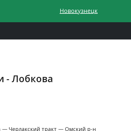
Новокузнецк
и - Лобкова
а — Черлакский тракт — Омский р-н