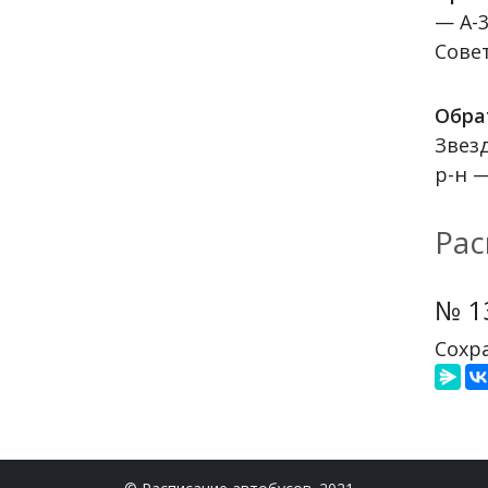
— А-3
Совет
Обра
Звез
р-н 
Рас
№ 1
Сохра