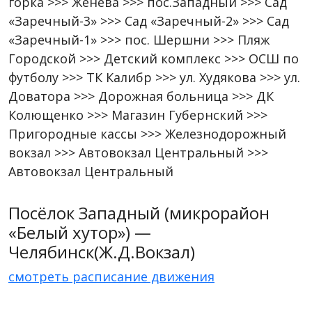
горка >>> Женева >>> пос.Западный >>> Сад
«Заречный-3» >>> Сад «Заречный-2» >>> Сад
«Заречный-1» >>> пос. Шершни >>> Пляж
Городской >>> Детский комплекс >>> ОСШ по
футболу >>> ТК Калибр >>> ул. Худякова >>> ул.
Доватора >>> Дорожная больница >>> ДК
Колющенко >>> Магазин Губернский >>>
Пригородные кассы >>> Железнодорожный
вокзал >>> Автовокзал Центральный >>>
Автовокзал Центральный
Посёлок Западный (микрорайон
«Белый хутор») —
Челябинск(Ж.Д.Вокзал)
смотреть расписание движения