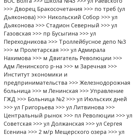
ВОС Волга >>> Школа №43 >>> ул Раевского
>>> Дворец Бракосочетания >>> по треб (ул
Дьяконова) >>> Никольский Собор >>> ул
Дьяконова >>> Стадион Северный >>> ул
Газовская >>> пр Бусыгина >>> ул
Переходникова >>> Троллейбусное депо №3
>>> м Пролетарская >>> ул Адмирала
Нахимова >>> м Двигатель Революции >>>
Адм Ленинского р-на >>> м Заречная >>>
Институт экономики и
предпринимательства >>> Железнодорожная
больница >>> м Ленинская >>> Управление
ГЖД >>> Больница №2 >>> ул Июльских дней
>>> ул Григорьева >>> ул Литвинова >>>
Центральный рынок >>> пл Революции >>> ул
Советская >>> ул Должанская >>> ул Сергея
Есенина >>> 2 м/р Мещерского озера >>> ул