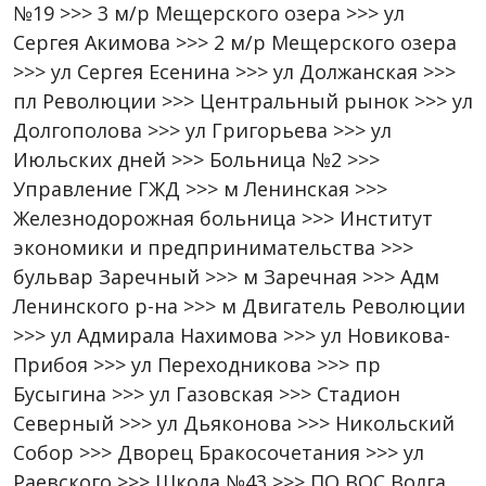
№19 >>> 3 м/р Мещерского озера >>> ул
Сергея Акимова >>> 2 м/р Мещерского озера
>>> ул Сергея Есенина >>> ул Должанская >>>
пл Революции >>> Центральный рынок >>> ул
Долгополова >>> ул Григорьева >>> ул
Июльских дней >>> Больница №2 >>>
Управление ГЖД >>> м Ленинская >>>
Железнодорожная больница >>> Институт
экономики и предпринимательства >>>
бульвар Заречный >>> м Заречная >>> Адм
Ленинского р-на >>> м Двигатель Революции
>>> ул Адмирала Нахимова >>> ул Новикова-
Прибоя >>> ул Переходникова >>> пр
Бусыгина >>> ул Газовская >>> Стадион
Северный >>> ул Дьяконова >>> Никольский
Собор >>> Дворец Бракосочетания >>> ул
Раевского >>> Школа №43 >>> ПО ВОС Волга