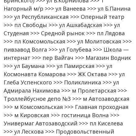
Бринского) >>> ул Б.Корнилова >>> 1
Нагорный м/р >>> ул Ванеева >>> ул Б.Панина
>>> ул Республиканская >>> Оперный театр
>>> пл Свободы >>> ул Ашхабадская >>> ул
Студеная >>> Средной рынок >>> пл Лядова
>>> пл Комсомольская >>> ул Молитовская >>>
пивзавод Волга >>> ул Голубева >>> Школа —
интернат >>> пер Вайгач >>> Магазин Водник
>>> ул Баумана >>> ул Памирская >>> ул
Космонавта Комарова >>> ЖК Октава >>> ул
Глеба Успенского >>> Поликлиника >>> ул
Адмирала Нахимова >>> м Пролетарская >>>
Троллейбусное депо №3 >>> м Автозаводская
>>> м Комсомольская >>> Главная проходная
>>> м Кировская >>> гостиница Волна >>>
Универмаг Автозаводский >>> пл Киселева
>>> ул Лескова >>> Продовольственный