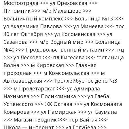
Мостоотряда >>> ул Ореховская >>>
Питомник >>> м/р Малышево >>>
Больничный комплекс >>> Больница №13 >>>
ул Академика Павлова >>> ул Минеева >>> пос.
40 лет Октября >>> ул Коломенская >>> ул
Сазанова >>> м/р Водный мир >>> Больница
№40 >>> Продовольственный магазин >>> т/ц
>>> ул Лескова >>> пл Киселева >>> гостиница
Волна >>> м Кировская >>> Главная
проходная >>> м Комсомольская >>> м
Автозаводская >>> Троллейбусное депо №3
>>> м Пролетарская >>> ул Адмирала
Нахимова >>> Поликлиника >>> ул Глеба
Успенского >>> ЖК Октава >>> ул Космонавта
Комарова >>> ул Памирская >>> ул Баумана
>>> Магазин Водник >>> пер Вайгач >>>
Школа — интернат >>> ул Голубева >>>