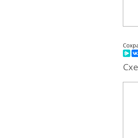
Сохра
Схе