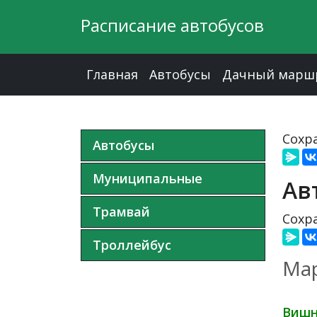
Расписание автобусов
Главная
Автобусы
Дачный марш
Сохра
Автобусы
Муниципальные
Ав
Трамвай
Сохра
Троллейбус
Мар
Вишн