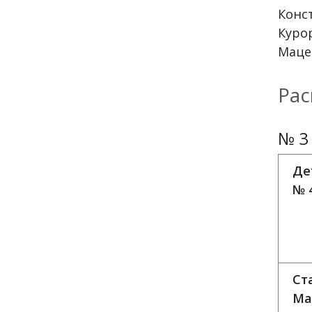
Конс
Куро
Маце
Рас
№ 3
Де
№ 
Ст
Ма