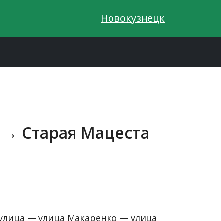
Новокузнецк
4 → Старая Мацеста
улица — улица Макаренко — улица