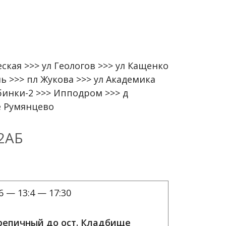
кая >>> ул Геологов >>> ул Кащенко
ь >>> пл Жукова >>> ул Академика
бинки-2 >>> Ипподром >>> д
е Румянцево
2АБ
6 — 13:4 — 17:30
ерепичный до ост. Кладбище