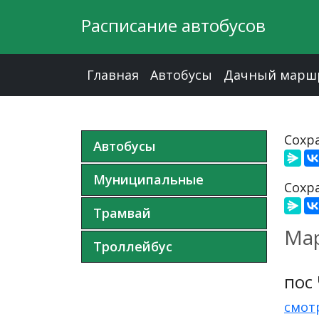
Расписание автобусов
Главная
Автобусы
Дачный марш
Сохра
Автобусы
Муниципальные
Сохра
Трамвай
Мар
Троллейбус
пос
смот