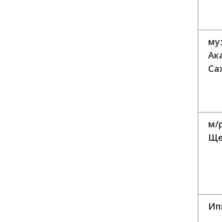
му
Ак
Са
м/
Ще
Ип