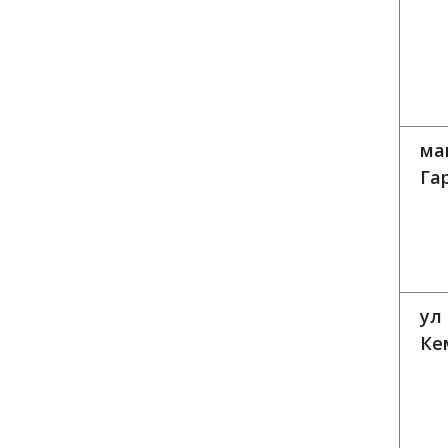
ма
Га
ул
Ке