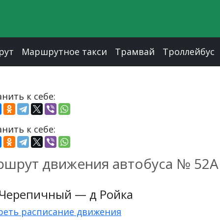
рут
Маршрутное такси
Трамвай
Троллейбус
нить к себе:
нить к себе:
шрут движения автобуса № 52А
 Черепичный — д Ройка
реть расписание движения