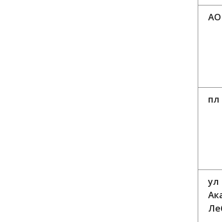
АО
пл
ул
Ак
Ле