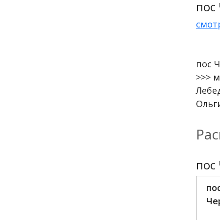
пос
смот
пос 
>>> м
Лебе
Ольг
Рас
пос
по
Че