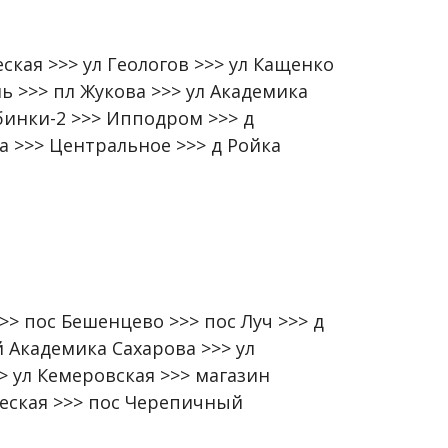
кая >>> ул Геологов >>> ул Кащенко
ь >>> пл Жукова >>> ул Академика
бинки-2 >>> Ипподром >>> д
а >>> Центральное >>> д Ройка
>> пос Бешенцево >>> пос Луч >>> д
 Академика Сахарова >>> ул
> ул Кемеровская >>> магазин
ческая >>> пос Черепичный