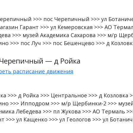
Черепичный >>> пос Черепичный >>> ул Ботаничес
агазин Гарант >>> ул Кемеровская >>> АО Термал
дева >>> музей Академика Сахарова >>> м/р Щер
но >>> пос Луч >>> пос Бешенцево >>> д Козловк
 Черепичный — д Ройка
реть расписание движения
ка >>> д Ройка >>> Центральное >>> д Козловка >
ино >>> Ипподром >>> м/р Щербинки-2 >>> музей
емика Лебедева >>> пл Жукова >>> АО Термаль >>
т >>> ул Кащенко >>> ул Геологов >>> ул Ботани