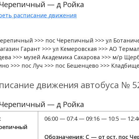
 Черепичный — д Ройка
реть расписание движения
Черепичный >>> пос Черепичный >>> ул Ботаничес
агазин Гарант >>> ул Кемеровская >>> АО Термал
дева >>> музей Академика Сахарова >>> м/р Щер
ино >>> пос Луч >>> пос Бешенцево >>> Кладбищ
писание движения автобуса № 5
 Черепичный — д Ройка
с
06:00 — 07:4 — 09:16 — 10:5 — 12:4
репичный
Обозначения: C — от ост. пос Ч