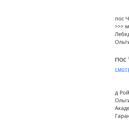
пос 
>>> м
Лебе
Ольги
пос
смот
д Рой
Ольг
Акад
Гаран