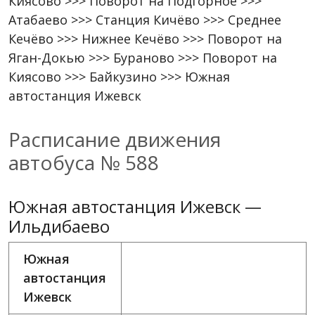
Киясово >>> Поворот на Подгорное >>>
Атабаево >>> Станция Кичёво >>> Среднее
Кечёво >>> Нижнее Кечёво >>> Поворот на
Яган-Докью >>> Бураново >>> Поворот на
Киясово >>> Байкузино >>> Южная
автостанция Ижевск
Расписание движения
автобуса № 588
Южная автостанция Ижевск —
Ильдибаево
Южная
автостанция
Ижевск