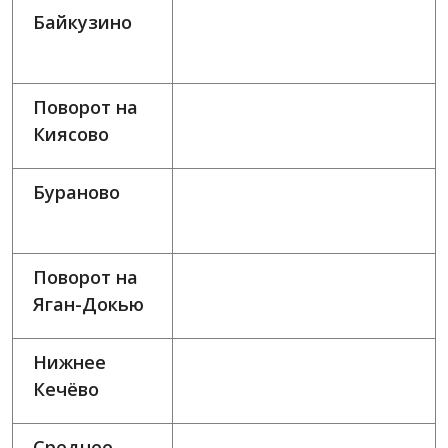
Байкузино
Поворот на
Киясово
Бураново
Поворот на
Яган-Докью
Нижнее
Кечёво
Среднее