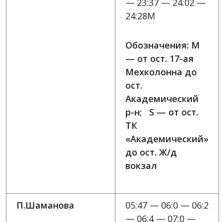
— 23:37 — 24:02 —
24:28M
Обозначения: M
— от ост. 17-ая
Мехколонна до
ост.
Академический
р-н; S — от ост.
ТК
«Академический»
до ост. Ж/д
вокзал
П.Шаманова
05:47 — 06:0 — 06:2
— 06:4 — 07:0 —