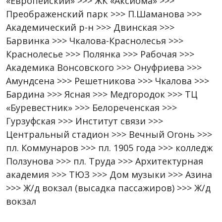
«Европейский» >>> ЖК «Аксиома» >>>
Преображенский парк >>> П.Шаманова >>>
Академический р-н >>> Двинская >>>
Барвинка >>> Чкалова-Краснолесья >>>
Краснолесье >>> Полянка >>> Рабочая >>>
Академика Вонсовского >>> Онуфриева >>>
Амундсена >>> Решетникова >>> Чкалова >>>
Бардина >>> Ясная >>> Медгородок >>> ТЦ
«Буревестник» >>> Белореченская >>>
Гурзуфская >>> Институт связи >>>
Центральный стадион >>> Вечный Огонь >>>
пл. Коммунаров >>> пл. 1905 года >>> колледж
Ползунова >>> пл. Труда >>> Архитектурная
академия >>> ТЮЗ >>> Дом музыки >>> Азина
>>> Ж/д вокзал (высадка пассажиров) >>> Ж/д
вокзал