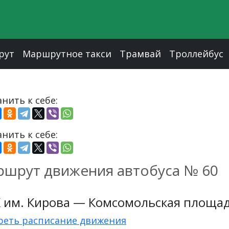
рут
Маршрутное такси
Трамвай
Троллейбус
нить к себе:
нить к себе:
шрут движения автобуса № 60
 им. Кирова — Комсомольская площа
реть расписание движения