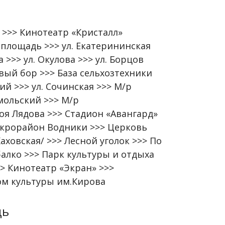
>>> Кинотеатр «Кристалл»
 площадь >>> ул. Екатерининская
>>> ул. Окулова >>> ул. Борцов
вый бор >>> База сельхозтехники
ий >>> ул. Сочинская >>> М/р
мольский >>> М/р
роя Лядова >>> Стадион «Авангард»
Микрорайон Водники >>> Церковь
аховская/ >>> Лесной уголок >>> По
алко >>> Парк культуры и отдыха
>> Кинотеатр «Экран» >>>
ом культуры им.Кирова
дь