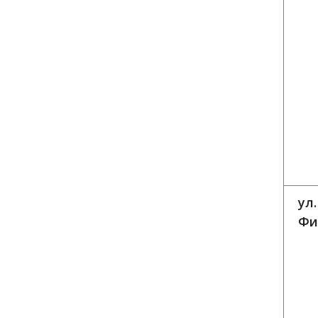
ул
Фи