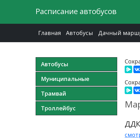
Расписание автобусов
Главная
Автобусы
Дачный марш
Сохра
Автобусы
Муниципальные
Сохра
Трамвай
Мар
Троллейбус
ДДК
смот