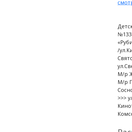
смот
Детс
№133 
«Руб
/ул.К
Свят
ул.Св
М/р 
М/р П
Сосно
>>> 
Кино
Комс