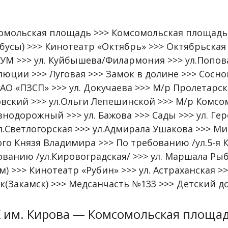
омольская площадь >>> Комсомольская площадь 
обусы) >>> Кинотеатр «Октябрь» >>> Октябрьская
УМ >>> ул. Куйбышева/Филармония >>> ул.Попова 
люции >>> Луговая >>> Замок в долине >>> Сосно
АО «ПЗСП» >>> ул. Докучаева >>> М/р Пролетарск
овский >>> ул.Ольги Лепешинской >>> М/р Комсо
нодорожный >>> ул. Бажова >>> Сады >>> ул. Ге
ул.Светлогорская >>> ул.Адмирала Ушакова >>> 
го Князя Владимира >>> По требованию /ул.5-я К
ованию /ул.Кировоградская/ >>> ул. Маршала Рыб
м) >>> Кинотеатр «Рубин» >>> ул. Астраханская >
к(Закамск) >>> Медсанчасть №133 >>> Детский д
 им. Кирова — Комсомольская площа