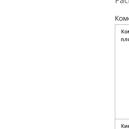
Рас
Ком
Ко
пл
Ки