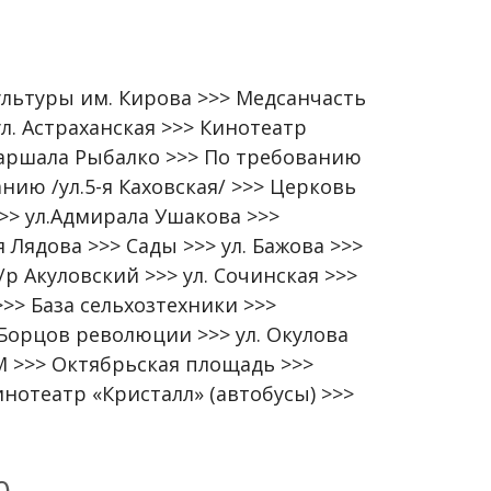
ультуры им. Кирова >>> Медсанчасть
л. Астраханская >>> Кинотеатр
 Маршала Рыбалко >>> По требованию
анию /ул.5-я Каховская/ >>> Церковь
>> ул.Адмирала Ушакова >>>
я Лядова >>> Сады >>> ул. Бажова >>>
 Акуловский >>> ул. Сочинская >>>
>> База сельхозтехники >>>
 Борцов революции >>> ул. Окулова
М >>> Октябрьская площадь >>>
нотеатр «Кристалл» (автобусы) >>>