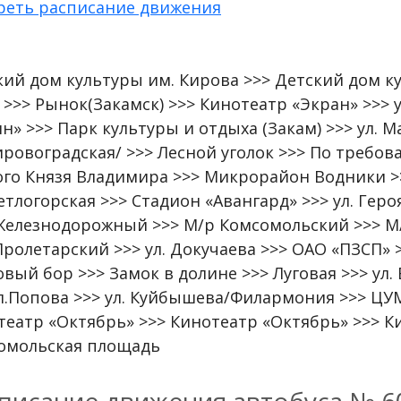
реть расписание движения
кий дом культуры им. Кирова >>> Детский дом к
>>> Рынок(Закамск) >>> Кинотеатр «Экран» >>> у
ин» >>> Парк культуры и отдыха (Закам) >>> ул.
ировоградская/ >>> Лесной уголок >>> По требов
ого Князя Владимира >>> Микрорайон Водники >
етлогорская >>> Стадион «Авангард» >>> ул. Геро
Железнодорожный >>> М/р Комсомольский >>> М/р
ролетарский >>> ул. Докучаева >>> ОАО «ПЗСП» >
вый бор >>> Замок в долине >>> Луговая >>> ул.
ул.Попова >>> ул. Куйбышева/Филармония >>> ЦУ
театр «Октябрь» >>> Кинотеатр «Октябрь» >>> Ки
омольская площадь