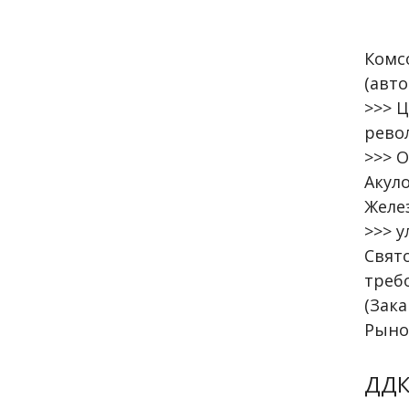
Комс
(авт
>>> Ц
рево
>>> О
Акул
Желез
>>> 
Свято
треб
(Зака
Рыно
ДДК