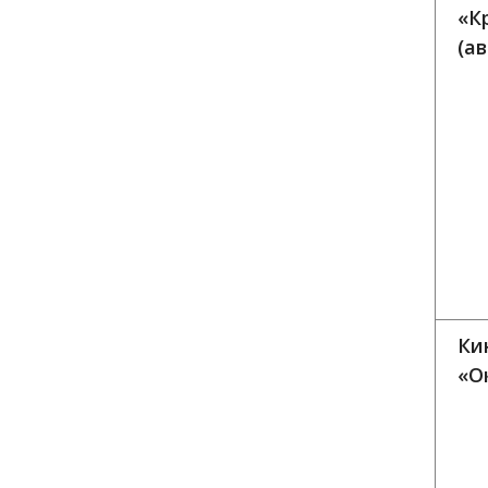
«К
(а
Ки
«О