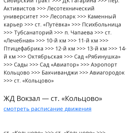
Сибирский тракт >>> ДК Гагарина >>> пер.
Активистов >>> Лесотехнический
университет >>> Лесопарк >>> Каменный
карьер >>> ст. «Путёвка» >>> Психбольница
>>> Тубсанаторий >>> п. Чапаева >>> ст.
«Лечебная» >>> 10-й км >>> 11-й км >>>
Птицефабрика >>> 12-й км >>> 13-й км >>> 14-
й км >>> Октябрьская >>> Сад «Рябинушка»
>>> Сады >>> Сад «Авиатор» >>> Аэропорт
Кольцово >>> Бахчиванджи >>> Авиагородок
>>> ст. «Кольцово»
ЖД Вокзал — ст. «Кольцово»
смотреть расписание движения
ст. «Кольцово» >>> ст. «Кольцово» >>>