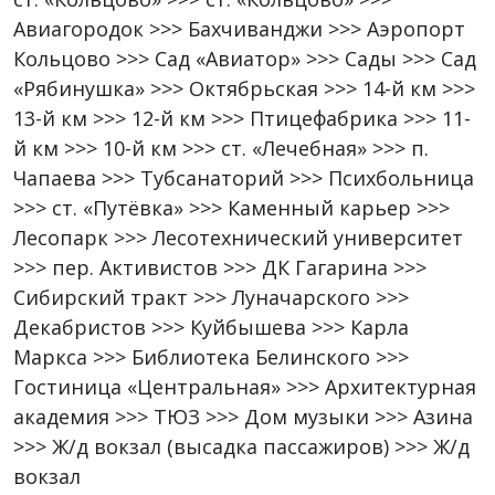
Авиагородок >>> Бахчиванджи >>> Аэропорт
Кольцово >>> Сад «Авиатор» >>> Сады >>> Сад
«Рябинушка» >>> Октябрьская >>> 14-й км >>>
13-й км >>> 12-й км >>> Птицефабрика >>> 11-
й км >>> 10-й км >>> ст. «Лечебная» >>> п.
Чапаева >>> Тубсанаторий >>> Психбольница
>>> ст. «Путёвка» >>> Каменный карьер >>>
Лесопарк >>> Лесотехнический университет
>>> пер. Активистов >>> ДК Гагарина >>>
Сибирский тракт >>> Луначарского >>>
Декабристов >>> Куйбышева >>> Карла
Маркса >>> Библиотека Белинского >>>
Гостиница «Центральная» >>> Архитектурная
академия >>> ТЮЗ >>> Дом музыки >>> Азина
>>> Ж/д вокзал (высадка пассажиров) >>> Ж/д
вокзал