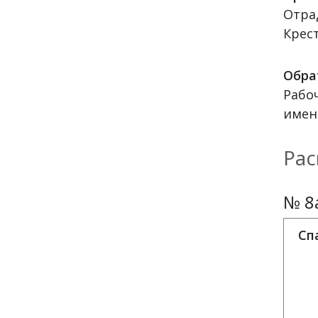
Отра
Крест
Обра
Рабоч
имен
Рас
№ 8
Сп