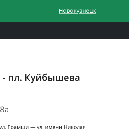
Новокузнецк
 - пл. Куйбышева
8а
ул. Грамши — ул. имени Николая