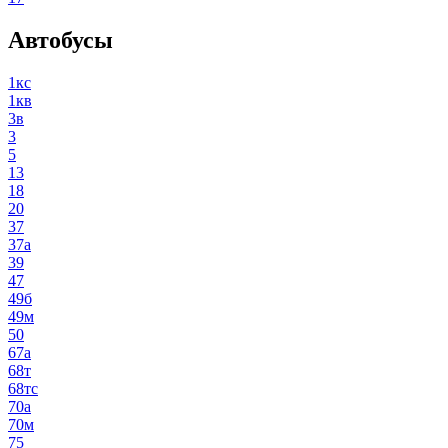
Автобусы
1кс
1кв
3в
3
5
13
18
20
37
37а
39
47
49б
49м
50
67а
68т
68тс
70а
70м
75