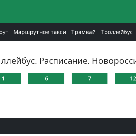
рут
Маршрутное такси
Трамвай
Троллейбус
ллейбус. Расписание. Новоросс
1
6
7
12