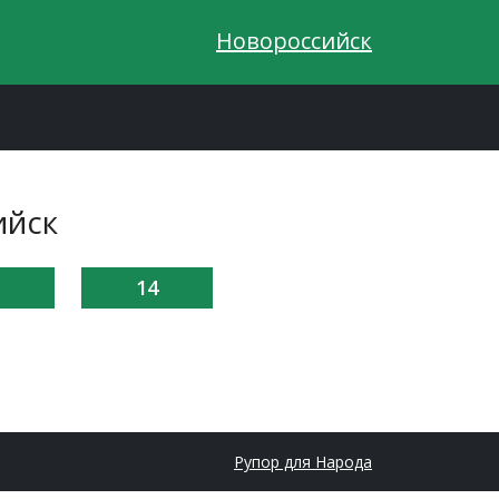
Новороссийск
ийск
14
Рупор для Народа